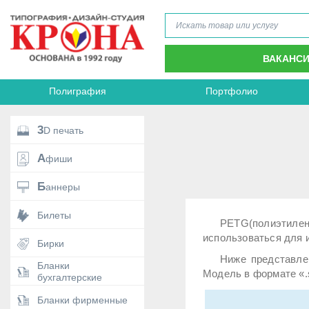
ВАКАНС
Полиграфия
Портфолио
3D печать
Афиши
Баннеры
Билеты
PETG(полиэтиле
использоваться для 
Бирки
Ниже представле
Бланки
Модель в формате «.s
бухгалтерские
Бланки фирменные