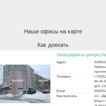
Наши офисы на карте
Как доехать
Типография в центре (Л
Адрес
428003
Чебокс
проспе
Телефон
+7(8352
46-45-5
доб. 21
Email
655055
Как проехать
ост. «Д
вход с 
за кио