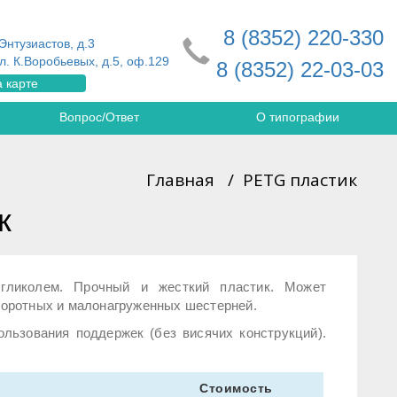
8 (8352) 220-330
Энтузиастов, д.3
л. К.Воробьевых, д.5, оф.129
8 (8352) 22-03-03
 карте
Вопрос/Ответ
О типографии
Главная
/
PETG пластик
к
 гликолем. Прочный и жесткий пластик. Может
оборотных и малонагруженных шестерней.
льзования поддержек (без висячих конструкций).
Стоимость