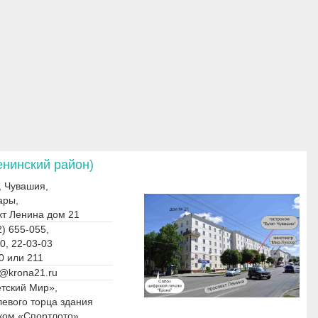
енинский район)
, Чувашия,
ары,
кт Ленина дом 21
) 655-055,
0, 22-03-03
0 или 211
@krona21.ru
етский Мир»,
левого торца здания
ском «Спортлото»