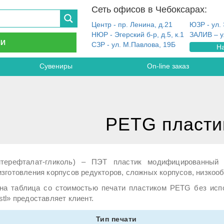
Сеть офисов в Чебоксарах:
Центр - пр. Ленина, д.21
ЮЗР - ул. 
НЮР - Эгерский б-р, д.5, к.1
ЗАЛИВ – у
ИИ
СЗР - ул. М.Павлова, 19Б
На
Сувениры
On-line заказ
PETG пласти
нтерефталат-гликоль) – ПЭТ пластик модифицированный
изготовления корпусов редукторов, сложных корпусов, низко
на таблица со стоимостью печати пластиком PETG без испо
tl» предоставляет клиент.
Тип печати