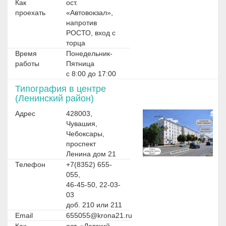
Как
ост.
проехать
«Автовокзал»,
напротив
РОСТО, вход с
торца
Время
Понедельник-
работы
Пятница
с 8:00 до 17:00
Типография в центре
(Ленинский район)
Адрес
428003,
Чувашия,
Чебоксары,
проспект
Ленина дом 21
Телефон
+7(8352) 655-
055,
46-45-50, 22-03-
03
доб. 210 или 211
Email
655055@krona21.ru