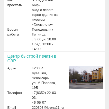
Как
ост. «Детский
проехать
Мир»,
вход с левого
торца здания за
киоском
«Спортлото»
Время
Понедельник-
работы
Пятница
с 9:00 до 18:00
Обед: 13:00 -
14:00
Центр быстрой печати в
СЗР
Адрес
428034,
Чувашия,
Чебоксары,
ул. М.Павлова,
19Б
Телефон
+7(8352) 22-03-
03,
46-05-07
Email
220303@krona21.ru