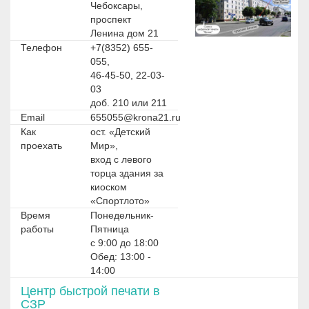
Чебоксары,
проспект
Ленина дом 21
Телефон
+7(8352) 655-
055,
46-45-50, 22-03-
03
доб. 210 или 211
Email
655055@krona21.ru
Как
ост. «Детский
проехать
Мир»,
вход с левого
торца здания за
киоском
«Спортлото»
Время
Понедельник-
работы
Пятница
с 9:00 до 18:00
Обед: 13:00 -
14:00
Центр быстрой печати в
СЗР