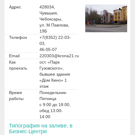
Адрес
428034,
Чувашия,
Чебоксары,
ул. М.Павлова,
19Б
Телефон
+7(8352) 22-03-
03,
46-05-07
Email
220303@krona21.ru
Как
ост. «Парк
проехать
Гузовского»,
бывшее здание
«Дом Кино» 1
этаж
Время
Понедельник-
работы
Пятница
с 9:00 до 18:00,
обед 13:00-
14:00
Типография на заливе, в
Бизнес-Центре