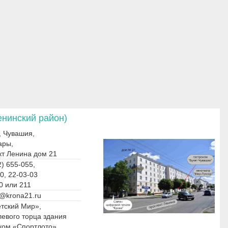
енинский район)
, Чувашия,
ары,
кт Ленина дом 21
) 655-055,
0, 22-03-03
0 или 211
@krona21.ru
етский Мир»,
левого торца здания
ском «Спортлото»