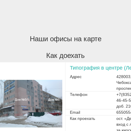
Наши офисы на карте
Как доехать
Типография в центре (Л
Адрес
428003
Чебокс
проспе
Телефон
+7(8352
46-45-5
доб. 21
Email
655055
Как проехать
ост. «Д
вход с 
за кио