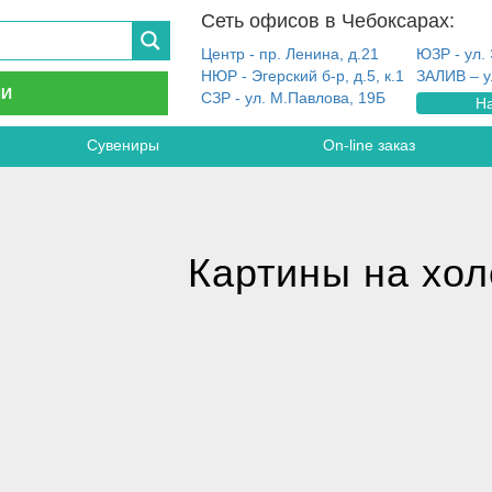
Сеть офисов в Чебоксарах:
Центр - пр. Ленина, д.21
ЮЗР - ул. 
НЮР - Эгерский б-р, д.5, к.1
ЗАЛИВ – у
ИИ
СЗР - ул. М.Павлова, 19Б
На
Сувениры
On-line заказ
Картины на хол