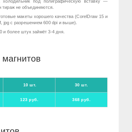
а холодильник под полиграфическую вставку —
н тираж не объединяются.
готовые макеты хорошего качества (CorelDraw 15 и
ff, jpg с разрешением 600 dpi и выше).
0 и более штук займёт 3-4 дня.
 магнитов
10 шт.
30 шт.
123 руб.
368 руб.
нитов