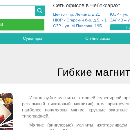
Сеть офисов в Чебоксарах:
Центр - пр. Ленина, д.21
ЮЗР - ул. 
НЮР - Эгерский б-р, д.5, к.1
ЗАЛИВ – у
ИИ
СЗР - ул. М.Павлова, 19Б
На
Сувениры
On-line заказ
Гибкие магни
Используйте магниты в вашей сувенирной про
рекламный виниловый магнитик) для привлечен
наиболее популярны мягкие, круглые закатные
типографией.
Мягкие (виниловые) магниты изготавливае