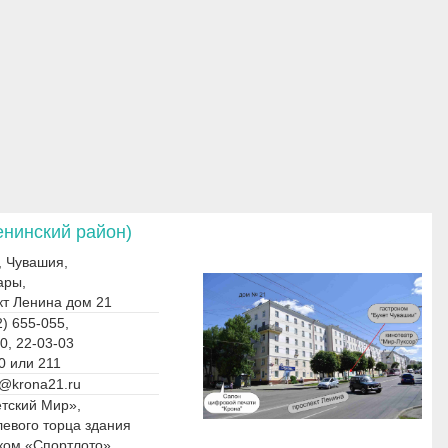
енинский район)
, Чувашия,
ары,
кт Ленина дом 21
) 655-055,
0, 22-03-03
0 или 211
@krona21.ru
етский Мир»,
левого торца здания
ском «Спортлото»