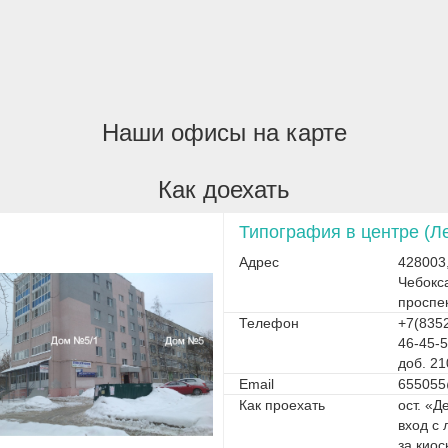
Наши офисы на карте
Как доехать
Типография в центре (Л
Адрес
428003
Чебокс
проспе
Телефон
+7(8352
46-45-5
доб. 21
Email
655055
Как проехать
ост. «Д
вход с 
за кио