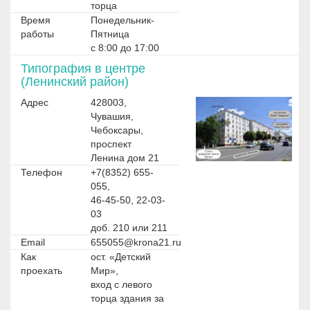
торца
Время
Понедельник-
работы
Пятница
с 8:00 до 17:00
Типография в центре
(Ленинский район)
Адрес
428003,
Чувашия,
Чебоксары,
проспект
Ленина дом 21
Телефон
+7(8352) 655-
055,
46-45-50, 22-03-
03
доб. 210 или 211
Email
655055@krona21.ru
Как
ост. «Детский
проехать
Мир»,
вход с левого
торца здания за