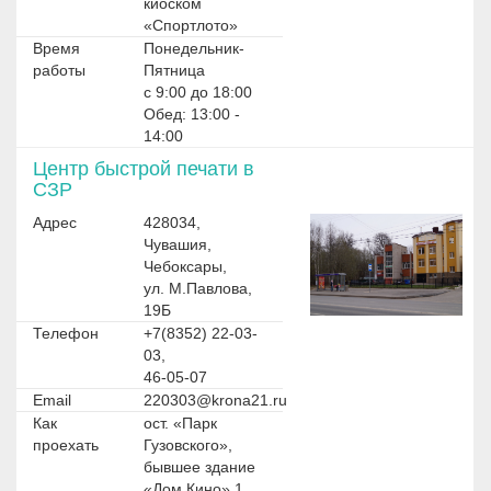
киоском
«Спортлото»
Время
Понедельник-
работы
Пятница
с 9:00 до 18:00
Обед: 13:00 -
14:00
Центр быстрой печати в
СЗР
Адрес
428034,
Чувашия,
Чебоксары,
ул. М.Павлова,
19Б
Телефон
+7(8352) 22-03-
03,
46-05-07
Email
220303@krona21.ru
Как
ост. «Парк
проехать
Гузовского»,
бывшее здание
«Дом Кино» 1