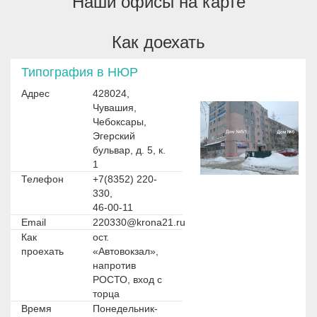
Наши офисы на карте
Как доехать
Типография в НЮР
Адрес
428024,
Чувашия,
Чебоксары,
Эгерский
бульвар, д. 5, к.
1
Телефон
+7(8352) 220-
330,
46-00-11
Email
220330@krona21.ru
Как
ост.
проехать
«Автовокзал»,
напротив
РОСТО, вход с
торца
Время
Понедельник-