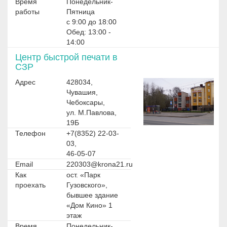
Время
Понедельник-
работы
Пятница
с 9:00 до 18:00
Обед: 13:00 -
14:00
Центр быстрой печати в
СЗР
Адрес
428034,
Чувашия,
Чебоксары,
ул. М.Павлова,
19Б
Телефон
+7(8352) 22-03-
03,
46-05-07
Email
220303@krona21.ru
Как
ост. «Парк
проехать
Гузовского»,
бывшее здание
«Дом Кино» 1
этаж
Время
Понедельник-