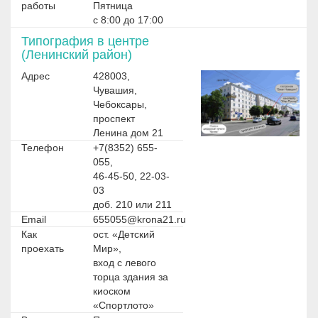
работы
Пятница
с 8:00 до 17:00
Типография в центре
(Ленинский район)
Адрес
428003,
Чувашия,
Чебоксары,
проспект
Ленина дом 21
Телефон
+7(8352) 655-
055,
46-45-50, 22-03-
03
доб. 210 или 211
Email
655055@krona21.ru
Как
ост. «Детский
проехать
Мир»,
вход с левого
торца здания за
киоском
«Спортлото»