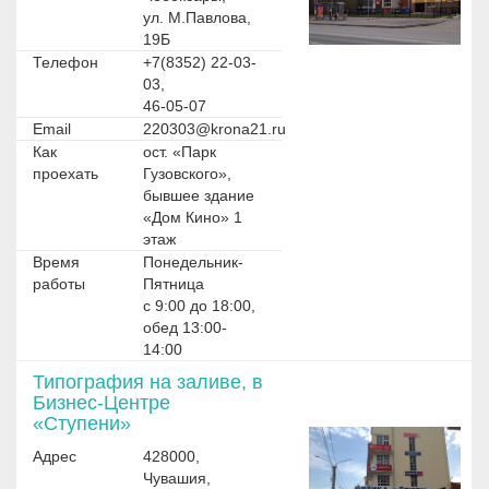
ул. М.Павлова,
19Б
Телефон
+7(8352) 22-03-
03,
46-05-07
Email
220303@krona21.ru
Как
ост. «Парк
проехать
Гузовского»,
бывшее здание
«Дом Кино» 1
этаж
Время
Понедельник-
работы
Пятница
с 9:00 до 18:00,
обед 13:00-
14:00
Типография на заливе, в
Бизнес-Центре
«Ступени»
Адрес
428000,
Чувашия,