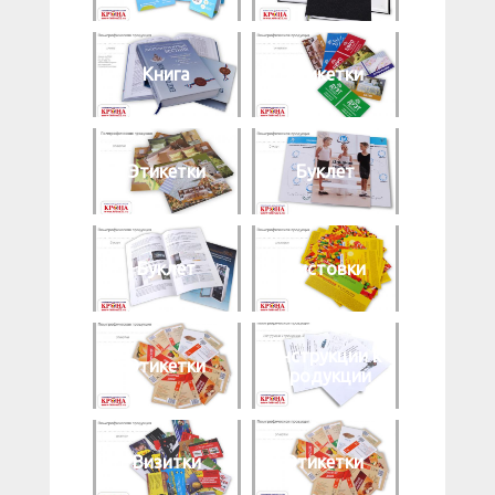
Книга
Этикетки
Этикетки
Буклет
Буклет
Листовки
Инструкции к
Этикетки
продукции
Визитки
Этикетки