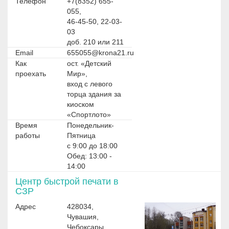
Телефон
+7(8352) 655-
055,
46-45-50, 22-03-
03
доб. 210 или 211
Email
655055@krona21.ru
Как
ост. «Детский
проехать
Мир»,
вход с левого
торца здания за
киоском
«Спортлото»
Время
Понедельник-
работы
Пятница
с 9:00 до 18:00
Обед: 13:00 -
14:00
Центр быстрой печати в
СЗР
Адрес
428034,
Чувашия,
Чебоксары,