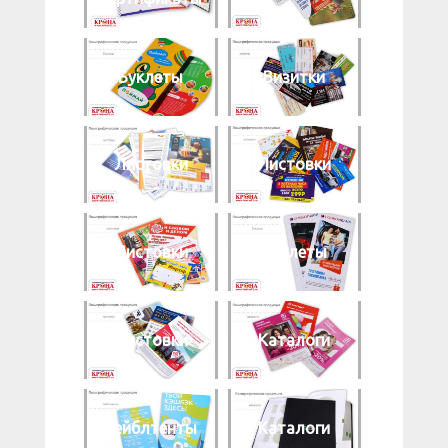
Буклеты
Визитки
Листовки
Листовки
Листовки
Буклеты
Листовки
Каталоги
Тейблтенты
Каталоги