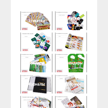
Этикетки,
Этикетки
ценники
Этикетки
Меню
Буклеты
Дорхендеры
Журналы
Подложки
Грамоты,
Календарики
сертификаты