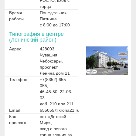
РОСТО, вход с
торца
Время
Понедельник-
работы
Пятница
с 8:00 до 17:00
Типография в центре
(Ленинский район)
Адрес
428003,
Чувашия,
Чебоксары,
проспект
Ленина дом 21
Телефон
+7(8352) 655-
055,
46-45-50, 22-03-
03
доб. 210 или 211
Email
655055@krona21.ru
Как
ост. «Детский
проехать
Мир»,
вход с левого
торца здания за