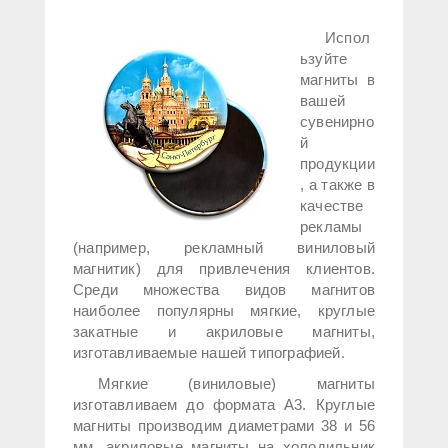
Испол
ьзуйте
магниты в
вашей
сувенирно
й
продукции
, а также в
качестве
рекламы
(например, рекламный виниловый
магнитик) для привлечения клиентов.
Среди множества видов магнитов
наиболее популярны мягкие, круглые
закатные и акриловые магниты,
изготавливаемые нашей типографией.
Мягкие (виниловые) магниты
изготавливаем до формата А3. Круглые
магниты производим диаметрами 38 и 56
мм, акриловые магниты на холодильник