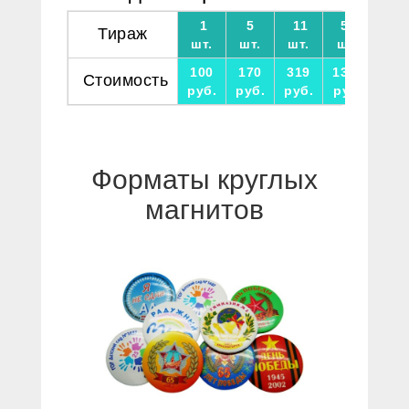
1
5
11
51
Тираж
шт.
шт.
шт.
шт.
100
170
319
1326
Стоимость
руб.
руб.
руб.
руб.
Форматы круглых
магнитов