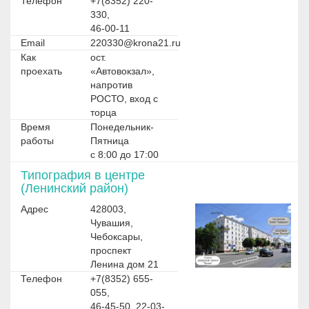
Телефон
+7(8352) 220-
330,
46-00-11
Email
220330@krona21.ru
Как
ост.
проехать
«Автовокзал»,
напротив
РОСТО, вход с
торца
Время
Понедельник-
работы
Пятница
с 8:00 до 17:00
Типография в центре
(Ленинский район)
Адрес
428003,
Чувашия,
Чебоксары,
проспект
Ленина дом 21
Телефон
+7(8352) 655-
055,
46-45-50, 22-03-