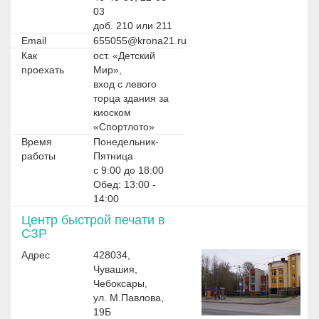
03
доб. 210 или 211
Email
655055@krona21.ru
Как
ост. «Детский
проехать
Мир»,
вход с левого
торца здания за
киоском
«Спортлото»
Время
Понедельник-
работы
Пятница
с 9:00 до 18:00
Обед: 13:00 -
14:00
Центр быстрой печати в
СЗР
Адрес
428034,
Чувашия,
Чебоксары,
ул. М.Павлова,
19Б