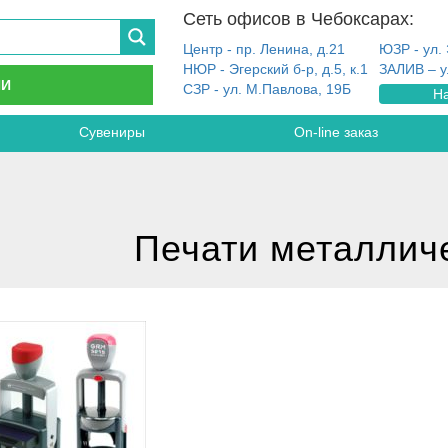
Сеть офисов в Чебоксарах:
Центр - пр. Ленина, д.21
ЮЗР - ул. 
НЮР - Эгерский б-р, д.5, к.1
ЗАЛИВ – у
ИИ
СЗР - ул. М.Павлова, 19Б
На
Сувениры
On-line заказ
Печати металлич