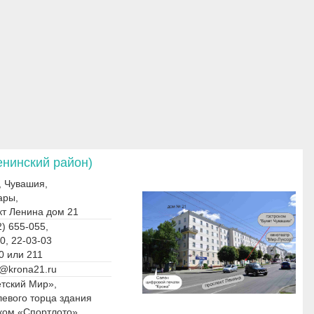
енинский район)
, Чувашия,
ары,
кт Ленина дом 21
) 655-055,
0, 22-03-03
0 или 211
@krona21.ru
етский Мир»,
левого торца здания
ском «Спортлото»